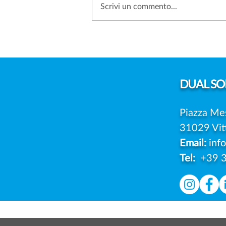
Scrivi un commento...
SANZIONI PRIVACY: PERCHÉ
SEMPRE PIÙ AZIENDE
SCELGONO DI IMPUGNARE
LE MULTE DEL GARANTE
DUAL
SOL
Piazza Me
31029 Vit
Email:
inf
Tel:
+39 