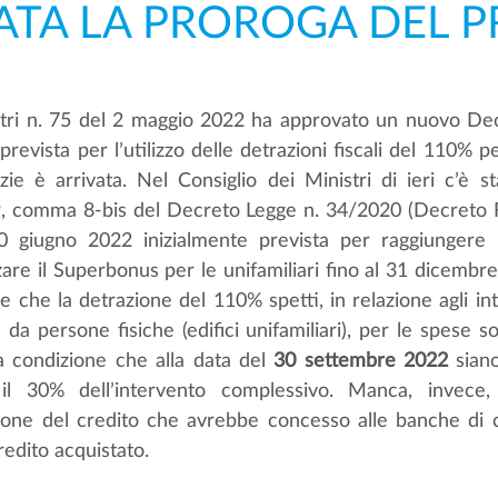
TA LA PROROGA DEL 
istri n. 75 del 2 maggio 2022 ha approvato un nuovo De
evista per l’utilizzo delle detrazioni fiscali del 110% per 
ie è arrivata. Nel Consiglio dei Ministri di ieri c’è sta
19, comma 8-bis del Decreto Legge n. 34/2020 (Decreto Ril
0 giugno 2022 inizialmente prevista per raggiungere 
zare il Superbonus per le unifamiliari fino al 31 dicembre 
 che la detrazione del 110% spetti, in relazione agli int
i da persone fisiche (edifici unifamiliari), per le spese so
 condizione che alla data del 
30 settembre 2022
 siano
il 30% dell’intervento complessivo. Manca, invece, 
one del credito che avrebbe concesso alle banche di ce
credito acquistato.