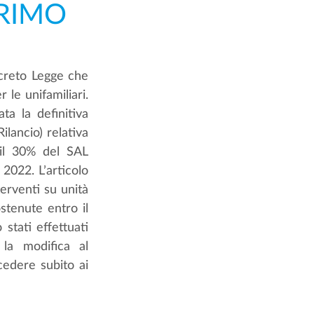
PRIMO
creto Legge che 
le unifamiliari. 
ta la definitiva 
ancio) relativa 
il 30% del SAL 
2022. L’articolo 
erventi su unità 
stenute entro il 
 stati effettuati 
la modifica al 
dere subito ai 