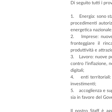
Di seguito tutti i p
1.    Energia: sono st
procedimenti autoriz
energetica nazionale
2.    Imprese: nuove 
fronteggiare il rin
produttività e attraz
3.    Lavoro: nuove po
contro l’inflazione, n
digitali;
4.    enti territoria
investimenti;
5.    accoglienza e s
sia in favore del Gov
Il nostro Staff è ag