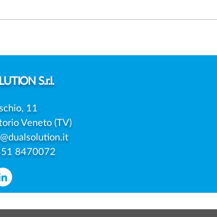
FOTO DEI FIGLI SUI SOCIAL:
DAT
SERVE SEMPRE IL
PRE
CONSENSO DI ENTRAMBI I
UNIC
GENITORI?
DELL
UTION S.r.l.
schio, 11
torio Veneto (TV)
o@dualsolution.it
351 8470072