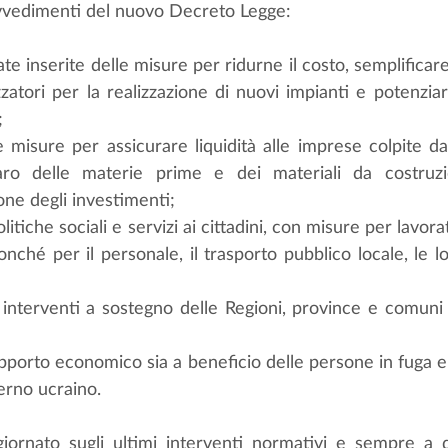
rovvedimenti del nuovo Decreto Legge:
ate inserite delle misure per ridurne il costo, semplificare
zatori per la realizzazione di nuovi impianti e potenziar
;
misure per assicurare liquidità alle imprese colpite dall
caro delle materie prime e dei materiali da costruzio
ione degli investimenti;
litiche sociali e servizi ai cittadini, con misure per lavora
onché per il personale, il trasporto pubblico locale, le loc
li: interventi a sostegno delle Regioni, province e comuni 
upporto economico sia a beneficio delle persone in fuga e ac
erno ucraino.
giornato sugli ultimi interventi normativi e sempre a d