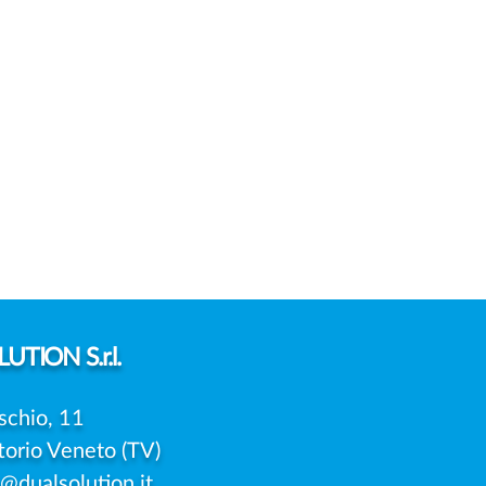
UTION S.r.l.
schio, 11
torio Veneto (TV)
o@dualsolution.it