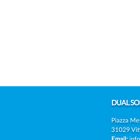
DUAL
SOL
Piazza Me
31029 Vit
Email:
inf