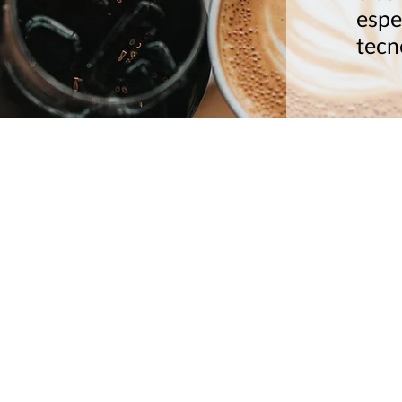
esper
tecn