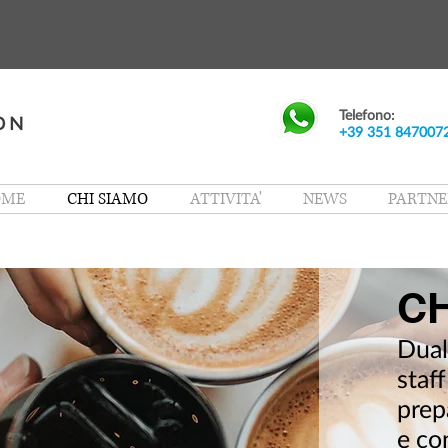
Telefono:
+39 351 847007
OME
CHI SIAMO
ATTIVITA'
NEWS
PARTNE
CH
Dual 
staff
prep
e con