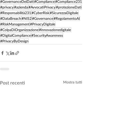
#GovernanceDeiDati
#Compliance
#Compliance231
#privacy
#azienda
#AvvocatiPrivacy
#protezioneDati
#Responsabilità231
#CyberRisk
#SicurezzaDigitale
#DataBreach
#NIS2
#Governance
#RegolamentoAI
#RiskManagement
#PrivacyDigitale
#ColpaDiOrganizzazione
#innovazionedigitale
#DigitalCompliance
#SecurityAwareness
#PrivacyByDesign
Post recenti
Mostra tutti