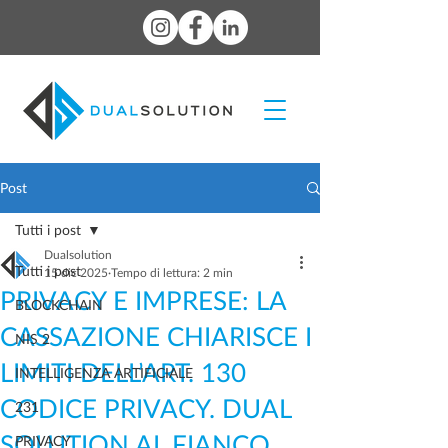
Post
Tutti i post
Dualsolution
Tutti i post
15 dic 2025
Tempo di lettura: 2 min
PRIVACY E IMPRESE: LA
BLOCKCHAIN
CASSAZIONE CHIARISCE I
NIS 2
LIMITI DELL’ART. 130
INTELLIGENZA ARTIFICIALE
CODICE PRIVACY. DUAL
231
SOLUTION AL FIANCO
PRIVACY