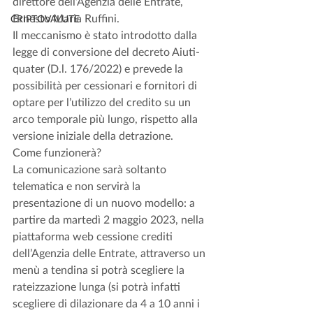
direttore dell’Agenzia delle Entrate, 
Ernesto Maria Ruffini. 
CRIPTOVALUTE
Il meccanismo è stato introdotto dalla 
legge di conversione del decreto Aiuti-
quater (D.l. 176/2022) e prevede la 
possibilità per cessionari e fornitori di 
optare per l’utilizzo del credito su un 
arco temporale più lungo, rispetto alla 
versione iniziale della detrazione.
Come funzionerà? 
La comunicazione sarà soltanto 
telematica e non servirà la 
presentazione di un nuovo modello: a 
partire da martedì 2 maggio 2023, nella 
piattaforma web cessione crediti 
dell’Agenzia delle Entrate, attraverso un 
menù a tendina si potrà scegliere la 
rateizzazione lunga (si potrà infatti 
scegliere di dilazionare da 4 a 10 anni i 