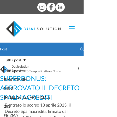
Post
Tutti i post
Dualsolution
Tutti i post
20 apr 2023
Tempo di lettura: 2 min
SUPERBONUS:
BLOCKCHAIN
APPROVATO IL DECRETO
NIS 2
SPALMACREDITI
INTELLIGENZA ARTIFICIALE
È entrato lo scorso 18 aprile 2023, il 
231
Decreto Spalmacrediti, firmato dal 
PRIVACY