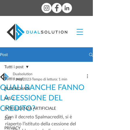
Post
Tutti i post
Dualsolution
Tutti i post
9 mag 2023
Tempo di lettura: 1 min
QUALI BANCHE FANNO
BLOCKCHAIN
LA CESSIONE DEL
NIS 2
CREDITO?
INTELLIGENZA ARTIFICIALE
Con il decreto Spalmacrediti, si è 
231
riaperto l’istituto della cessione del 
PRIVACY