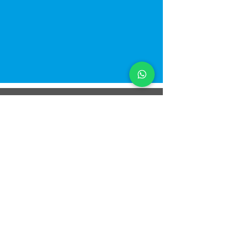
TORNA IN ALTO
© 2021 All Rights Reserved
Dual Solution S.r.l. - Piazza Meschio,
11 - 31029
Vittorio Veneto (TV)
P.I.
04971450269
-
Cap. Soc. 5.000 € i.v. - Cod. REA
TV - 414835
Informativa Privacy
|
Cookie Policy
|
Note Legali
|
Condizioni Generali di Vendita