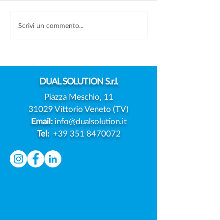
FOTO DEI FIGLI SUI
DATA BREACH:
Scrivi un commento...
SOCIAL: SERVE SEMPRE
L'EUROPA PREP
IL CONSENSO DI
MODELLO UNIC
ENTRAMBI I GENITORI?
NOTIFICA DELL
VIOLAZIONI
DUAL
SOLUTION S.r.l.
Piazza Meschio, 11
31029 Vittorio Veneto (TV)
Email:
info@dualsolution.it
Tel:
+39 351 8470072