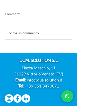
Commenti
FOTO DEI FIGLI SUI
DATA BREACH:
Scrivi un commento...
SOCIAL: SERVE SEMPRE
L'EUROPA PREP
IL CONSENSO DI
MODELLO UNIC
ENTRAMBI I GENITORI?
NOTIFICA DELL
VIOLAZIONI
DUAL
SOLUTION S.r.l.
Piazza Meschio, 11
31029 Vittorio Veneto (TV)
Email:
info@dualsolution.it
Tel:
+39 351 8470072