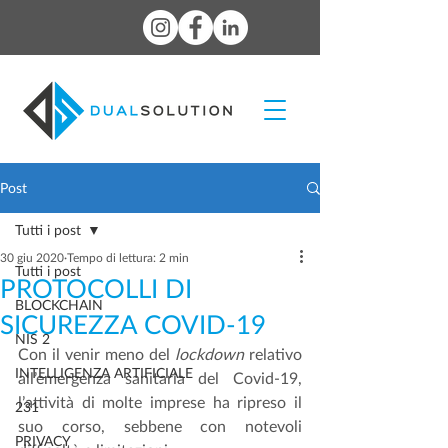
Post
Tutti i post
30 giu 2020
Tempo di lettura: 2 min
Tutti i post
PROTOCOLLI DI
BLOCKCHAIN
SICUREZZA COVID-19
NIS 2
Con il venir meno del 
lockdown
 relativo 
INTELLIGENZA ARTIFICIALE
all’emergenza sanitaria del Covid-19, 
l’attività di molte imprese ha ripreso il 
231
suo corso, sebbene con notevoli 
PRIVACY