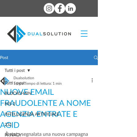
Post
Tutti i post
Dualsolution
Tutti i post
16 giu
Tempo di lettura: 1 min
NUOVE EMAIL
BLOCKCHAIN
FRAUDOLENTE A NOME
NIS 2
AGENZIA ENTRATE E
INTELLIGENZA ARTIFICIALE
AGID
231
È stata segnalata una nuova campagna 
PRIVACY