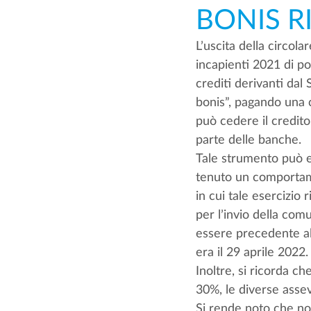
BONIS R
L’uscita della circola
incapienti 2021 di po
crediti derivanti dal
bonis”, pagando una c
può cedere il credit
parte delle banche.
Tale strumento può es
tenuto un comportamen
in cui tale esercizio
per l’invio della com
essere precedente al 
era il 29 aprile 2022.
Inoltre, si ricorda c
30%, le diverse asseve
Si rende noto che non