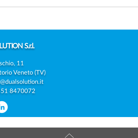
FOTO DEI FIGLI SUI SOCIAL:
DAT
SERVE SEMPRE IL
PRE
CONSENSO DI ENTRAMBI I
UNIC
GENITORI?
DELL
UTION S.r.l.
schio, 11
torio Veneto (TV)
o@dualsolution.it
351 8470072