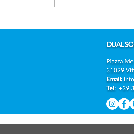
SANZIONI PRIVACY: PERCHÉ
SEMPRE PIÙ AZIENDE
SCELGONO DI IMPUGNARE
LE MULTE DEL GARANTE
DUAL
SOL
Piazza Me
31029 Vit
Email:
inf
Tel:
+39 