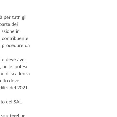
 per tutti gli 
parte dei 
issione in 
l contribuente 
e procedure da 
nte deve aver 
 nelle ipotesi 
ine di scadenza 
edito deve 
ilizi del 2021 
nto del SAL 
re a terzi un 