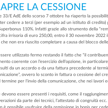
IAPRE LA CESSIONE
re 33/E AdE dello scorso 7 ottobre ha riaperto la possibilità
ter cedere a terzi (per esempio ad un istituto di credito) 
 Superbonus 110%. Infatti grazie allo strumento della “rem
ifra irrisoria di euro 250,00, entro il 30 novembre 2022 i
o che non era riuscito completare a causa del blocco dell
sere utilizzato fermo restando il fatto che “il contribue
to coerente con l’esercizio dell’opzione, in particolare,
 risulti da un accordo o da una fattura precedente al term
unicazione”, ovvero lo sconto in fattura o cessione del cr
termine per l’invio della comunicazione, che nei lavori ed
 
he devono essere presenti i requisiti, come il raggiungime
razioni da parte dei tecnici, l’attestato di congruità ecc.
 è possibile usufruire della remissione in bonis per cede