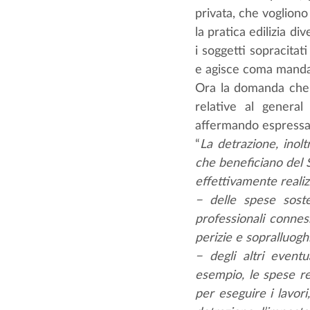
privata, che vogliono
la pratica edilizia di
i soggetti sopracitat
e agisce coma manda
Ora la domanda che s
relative al general
affermando espressa
“
La detrazione, inolt
che beneficiano del S
effettivamente realizz
− delle spese soste
professionali conness
perizie e sopralluogh
− degli altri eventu
esempio, le spese rel
per eseguire i lavori