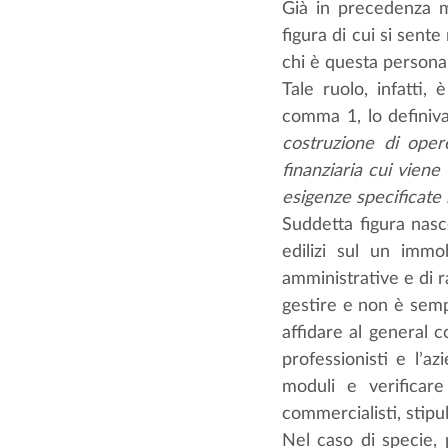
Già in precedenza m
figura di cui si sent
chi è questa persona
Tale ruolo, infatti, 
comma 1, lo definiva
costruzione di oper
finanziaria cui viene
esigenze specificate 
Suddetta figura nasc
edilizi sul un immo
amministrative e di ra
gestire e non è sempl
affidare al general co
professionisti e l’a
moduli e verificare
commercialisti, stipul
Nel caso di specie, 