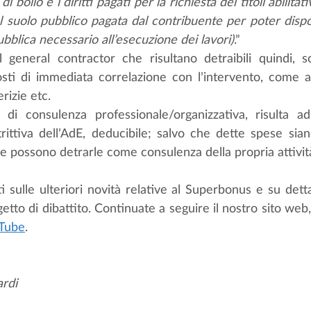
 bollo e i diritti pagati per la richiesta dei titoli abilitativi
l suolo pubblico pagata dal contribuente per poter dispor
ubblica necessario all’esecuzione dei lavori)
.”
l general contractor che risultano detraibili quindi, 
costi di immediata correlazione con l’intervento, come a
rizie etc. 
à di consulenza professionale/organizzativa, risulta a
trittiva dell’AdE, deducibile; salvo che dette spese sia
e possono detrarle come consulenza della propria attivit
i sulle ulteriori novità relative al Superbonus e su dett
etto di dibattito. Continuate a seguire il nostro sito web, 
uTube
.
ardi