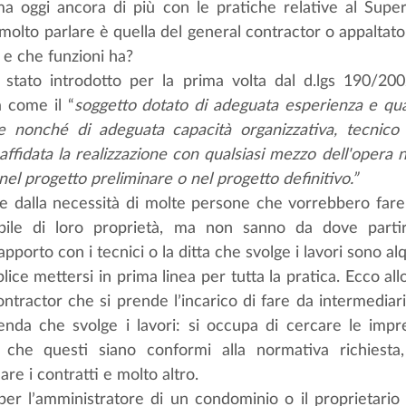
a oggi ancora di più con le pratiche relative al Super
e molto parlare è quella del general contractor o appaltat
 e che funzioni ha? 
è stato introdotto per la prima volta dal d.lgs 190/2002
 come il “
soggetto dotato di adeguata esperienza e quali
e nonché di adeguata capacità organizzativa, tecnico -
 affidata la realizzazione con qualsiasi mezzo dell'opera ne
nel progetto preliminare o nel progetto definitivo.”
e dalla necessità di molte persone che vorrebbero fare d
bile di loro proprietà, ma non sanno da dove partire
pporto con i tecnici o la ditta che svolge i lavori sono alqu
ice mettersi in prima linea per tutta la pratica. Ecco allo
ntractor che si prende l’incarico di fare da intermediario t
zienda che svolge i lavori: si occupa di cercare le impre
 che questi siano conformi alla normativa richiesta, 
are i contratti e molto altro.
per l’amministratore di un condominio o il proprietario d