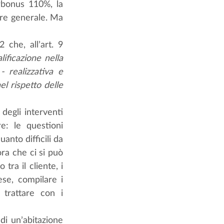
bonus 110%, la 
ore generale. Ma 
 che, all’art. 9 
ficazione nella 
 realizzativa e 
l rispetto delle 
egli interventi 
: le questioni 
anto difficili da 
ra che ci si può 
ra il cliente, i 
se, compilare i 
trattare con i 
i un’abitazione 