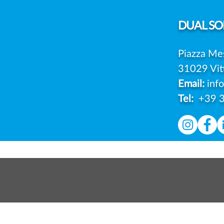
SCELGONO DI IMPUGNARE
LE MULTE DEL GARANTE
DUAL
SOL
Piazza Me
31029 Vit
Email:
inf
Tel:
+39 