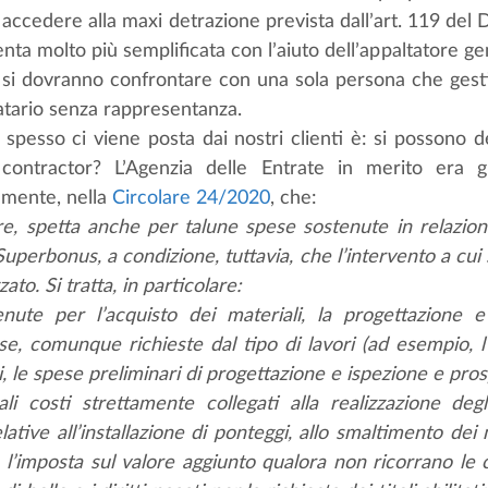
 accedere alla maxi detrazione prevista dall’art. 119 del D
venta molto più semplificata con l’aiuto dell’appaltatore ge
i si dovranno confrontare con una sola persona che gesti
tario senza rappresentanza. 
pesso ci viene posta dai nostri clienti è: si possono de
 contractor? L’Agenzia delle Entrate in merito era già
mente, nella 
Circolare 24/2020
, che:
re, spetta anche per talune spese sostenute in relazione 
uperbonus, a condizione, tuttavia, che l’intervento a cui si
ato. Si tratta, in particolare: 
nute per l’acquisto dei materiali, la progettazione e 
e, comunque richieste dal tipo di lavori (ad esempio, l’
i, le spese preliminari di progettazione e ispezione e pros
ali costi strettamente collegati alla realizzazione degli
ative all’installazione di ponteggi, allo smaltimento dei m
, l’imposta sul valore aggiunto qualora non ricorrano le c