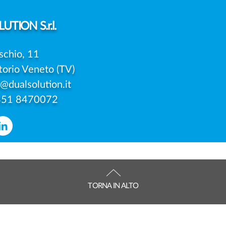
CONSENSO DI ENTRAMBI I
UNIC
GENITORI?
DELL
UTION S.r.l.
schio, 11
torio Veneto (TV)
o@dualsolution.it
351 8470072
TORNA IN ALTO