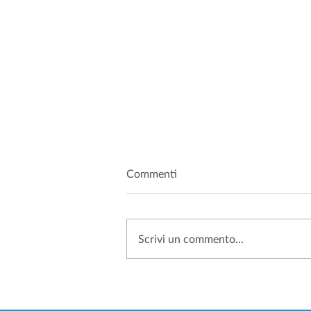
Commenti
Scrivi un commento...
SANZIONI PRIVACY: PERCHÉ
SEMPRE PIÙ AZIENDE