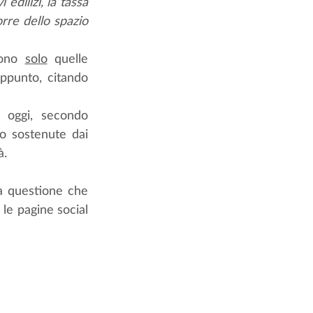
 edilizi, la tassa 
re dello spazio 
sono 
solo
 quelle 
ppunto, citando 
d oggi, secondo 
no sostenute dai 
à.
a questione che 
le pagine social 