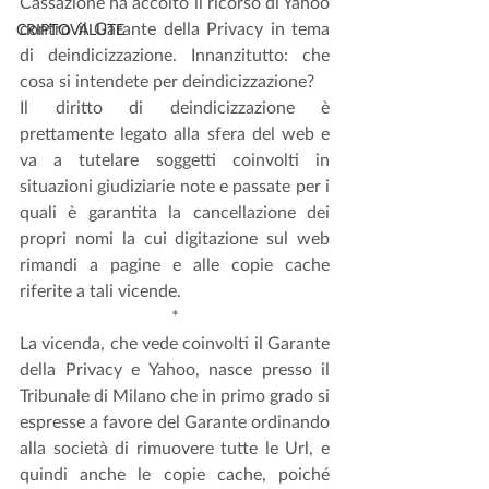
Cassazione ha accolto il ricorso di Yahoo 
contro il Garante della Privacy in tema 
CRIPTOVALUTE
di deindicizzazione. Innanzitutto: che 
cosa si intendete per deindicizzazione?
Il diritto di deindicizzazione è 
prettamente legato alla sfera del web e 
va a tutelare soggetti coinvolti in 
situazioni giudiziarie note e passate per i 
quali è garantita la cancellazione dei 
propri nomi la cui digitazione sul web 
rimandi a pagine e alle copie cache 
riferite a tali vicende.
*
La vicenda, che vede coinvolti il Garante 
della Privacy e Yahoo, nasce presso il 
Tribunale di Milano che in primo grado si 
espresse a favore del Garante ordinando 
alla società di rimuovere tutte le Url, e 
quindi anche le copie cache, poiché 