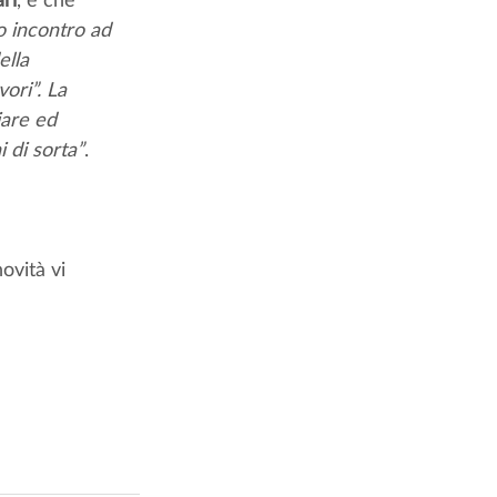
o incontro ad 
lla 
ori”. La 
iare ed 
 di sorta”
.
ovità vi 