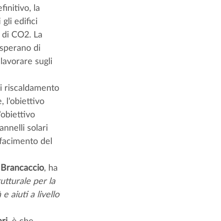
initivo, la 
li edifici 
i di CO2. La 
 sperano di 
lavorare sugli 
 di riscaldamento 
, l’obiettivo 
’obiettivo 
annelli solari 
ifacimento del 
 Brancaccio
, ha 
tturale per la 
 e aiuti a livello 
ri
, è che 