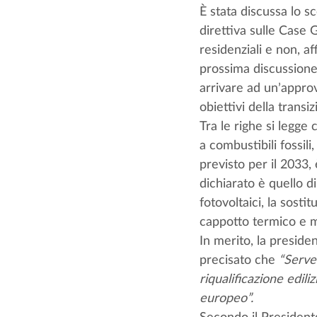
È stata discussa lo s
direttiva sulle Case 
residenziali e non, af
prossima discussione 
arrivare ad un’approv
obiettivi della transi
Tra le righe si legge 
a combustibili fossili,
previsto per il 2033, 
dichiarato è quello di
fotovoltaici, la sost
cappotto termico e mo
In merito, la presiden
precisato che 
“Serve
riqualificazione edilizi
europeo”.
Secondo il President