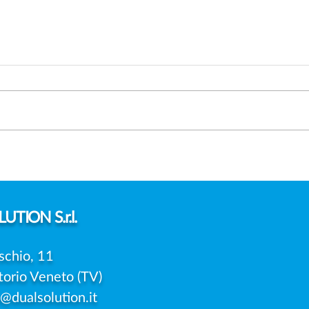
FOTO DEI FIGLI SUI SOCIAL:
DAT
SERVE SEMPRE IL
PRE
CONSENSO DI ENTRAMBI I
UNIC
GENITORI?
DELL
UTION S.r.l.
schio, 11
torio Veneto (TV)
o@dualsolution.it