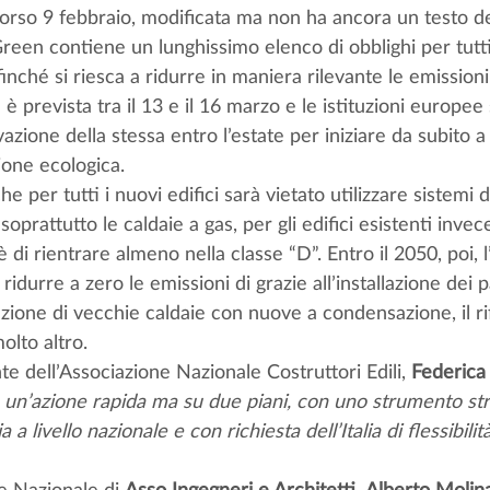
corso 9 febbraio, modificata ma non ha ancora un testo def
Green contiene un lunghissimo elenco di obblighi per tutti g
finché si riesca a ridurre in maniera rilevante le emission
è prevista tra il 13 e il 16 marzo e le istituzioni europee
azione della stessa entro l’estate per iniziare da subito a 
zione ecologica. 
che per tutti i nuovi edifici sarà vietato utilizzare sistemi
 soprattutto le caldaie a gas, per gli edifici esistenti invece
è di rientrare almeno nella classe “D”. Entro il 2050, poi, l
 ridurre a zero le emissioni di grazie all’installazione dei p
ituzione di vecchie caldaie con nuove a condensazione, il r
lto altro. 
te dell’Associazione Nazionale Costruttori Edili, 
Federica
 un’azione rapida ma su due piani, con uno strumento stru
a a livello nazionale e con richiesta dell’Italia di flessibilità
e Nazionale di 
Asso Ingegneri e Architetti
, 
Alberto Molina