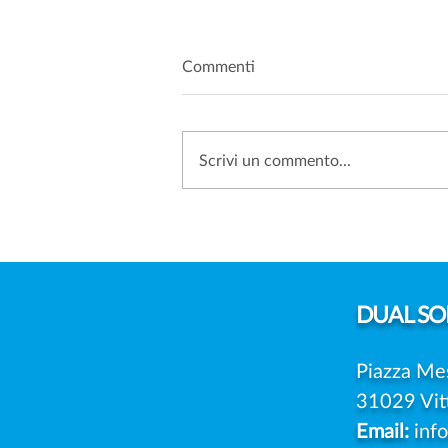
Commenti
Scrivi un commento...
SANZIONI PRIVACY: PERCHÉ
SEMPRE PIÙ AZIENDE
SCELGONO DI IMPUGNARE
LE MULTE DEL GARANTE
DUAL
SOL
Piazza Me
31029 Vit
Email:
inf