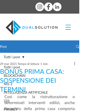
Post
Tutti i post
29 mar 2021
Tempo di lettura: 1 min
Tutti i post
BONUS PRIMA CASA:
BLOCKCHAIN
SOSPENSIONE DEI
NIS 2
TERMINI
INTELLIGENZA ARTIFICIALE
Così come la ristrutturazione o 
231
determinati interventi edilizi, anche 
l’acquisto della prima casa comporta 
PRIVACY