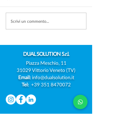
FOTO DEI FIGLI SUI
DATA BREACH:
Scrivi un commento...
SOCIAL: SERVE SEMPRE
L'EUROPA PREP
IL CONSENSO DI
MODELLO UNIC
ENTRAMBI I GENITORI?
NOTIFICA DELL
VIOLAZIONI
DUAL
SOLUTION S.r.l.
Piazza Meschio, 11
31029 Vittorio Veneto (TV)
Email:
info@dualsolution.it
Tel:
+39 351 8470072