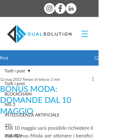
Post
Tutti i post
12 mag 2022
Tempo di lettura: 2 min
Tutti i post
BONUS MODA:
BLOCKCHAIN
DOMANDE DAL 10
NIS 2
MAGGIO
INTELLIGENZA ARTIFICIALE
231
Dal 10 maggio sarà possibile richiedere il 
c.d. Bonus Moda per ottenere i benefici 
PRIVACY