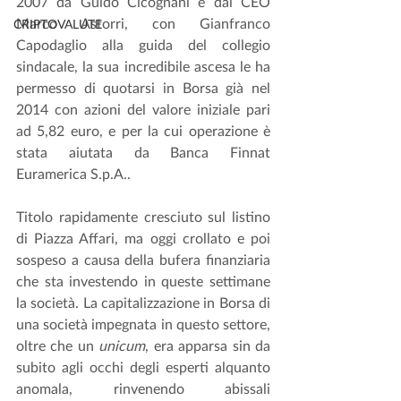
2007 da Guido Cicognani e dal CEO 
Marco Astorri, con Gianfranco 
CRIPTOVALUTE
Capodaglio alla guida del collegio 
sindacale, la sua incredibile ascesa le ha 
permesso di quotarsi in Borsa già nel 
2014 con azioni del valore iniziale pari 
ad 5,82 euro, e per la cui operazione è 
stata aiutata da Banca Finnat 
Euramerica S.p.A..
Titolo rapidamente cresciuto sul listino 
di Piazza Affari, ma oggi crollato e poi 
sospeso a causa della bufera finanziaria 
che sta investendo in queste settimane 
la società. La capitalizzazione in Borsa di 
una società impegnata in questo settore, 
oltre che un
 unicum
, era apparsa sin da 
subito agli occhi degli esperti alquanto 
anomala, rinvenendo abissali 