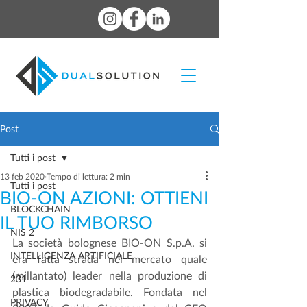
Post
Tutti i post
13 feb 2020
Tempo di lettura: 2 min
Tutti i post
BIO-ON AZIONI: OTTIENI
BLOCKCHAIN
IL TUO RIMBORSO
NIS 2
La società bolognese BIO-ON S.p.A. si 
INTELLIGENZA ARTIFICIALE
era fatta strada nel mercato quale 
(millantato) leader nella produzione di 
231
plastica biodegradabile. Fondata nel 
PRIVACY