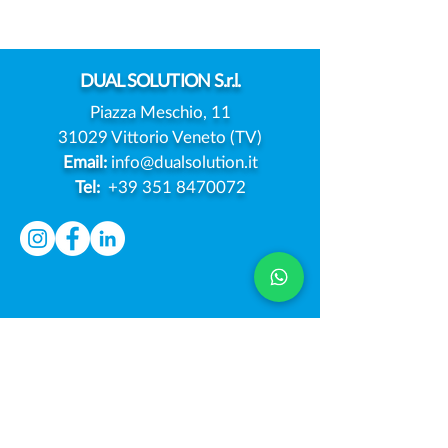
IL CONSENSO DI
MODELLO UNIC
ENTRAMBI I GENITORI?
NOTIFICA DELL
VIOLAZIONI
DUAL
SOLUTION S.r.l.
Piazza Meschio, 11
31029 Vittorio Veneto (TV)
Email:
info@dualsolution.it
Tel:
+39 351 8470072