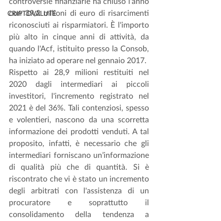
controversie finanziarie ha chiuso l'anno 
con 39,2 milioni di euro di risarcimenti 
CRIPTOVALUTE
riconosciuti ai risparmiatori. È l'importo 
più alto in cinque anni di attività, da 
quando l'Acf, istituito presso la Consob, 
ha iniziato ad operare nel gennaio 2017. 
Rispetto ai 28,9 milioni restituiti nel 
2020 dagli intermediari ai piccoli 
investitori, l'incremento registrato nel 
2021 è del 36%. Tali contenziosi, spesso 
e volentieri, nascono da una scorretta 
informazione dei prodotti venduti. A tal 
proposito, infatti, è necessario che gli 
intermediari forniscano un’informazione 
di qualità più che di quantità. Si è 
riscontrato che vi è stato un incremento 
degli arbitrati con l'assistenza di un 
procuratore e soprattutto il 
consolidamento della tendenza a 