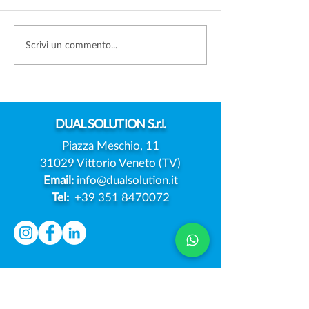
FOTO DEI FIGLI SUI
DATA BREACH:
Scrivi un commento...
SOCIAL: SERVE SEMPRE
L'EUROPA PREP
IL CONSENSO DI
MODELLO UNIC
ENTRAMBI I GENITORI?
NOTIFICA DELL
VIOLAZIONI
DUAL
SOLUTION S.r.l.
Piazza Meschio, 11
31029 Vittorio Veneto (TV)
Email:
info@dualsolution.it
Tel:
+39 351 8470072