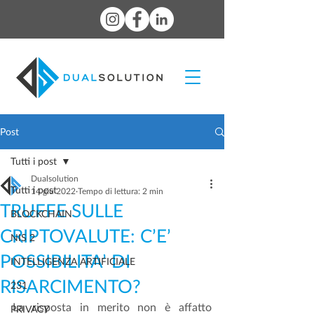
Post
Tutti i post
Dualsolution
Tutti i post
14 giu 2022
Tempo di lettura: 2 min
TRUFFE SULLE
BLOCKCHAIN
CRIPTOVALUTE: C’E’
NIS 2
POSSIBILITA’ DI
INTELLIGENZA ARTIFICIALE
RISARCIMENTO?
231
La risposta in merito non è affatto 
PRIVACY