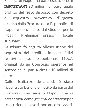
Finanza di Napoli ha dato esecuzione al 
sequestro di 83 milioni di euro quale 
CRIPTOVALUTE
profitto del reato disposto con decreto 
di sequestro preventivo d’urgenza 
emesso dalla Procura della Repubblica di 
Napoli e convalidato dal Giudice per le 
Indagini Preliminari presso il locale 
Tribunale.
La misura fa seguito all’esecuzione del 
sequestro dei crediti d’imposta fittizi 
relativi al c.d. “Superbonus 110%”, 
originati da un Consorzio operante nel 
settore edile, pari a circa 110 milioni di 
euro.
Dalle risultanze dell’analisi, è stato 
riscontrato beneficio illecito da parte del 
Consorzio con sede a Napoli, che si 
presentava come 
general contractor 
per 
l’esecuzione di lavori, non ancora avviati, 