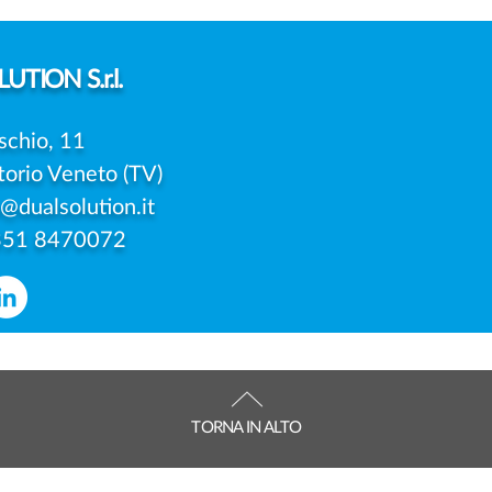
SERVE SEMPRE IL
PRE
CONSENSO DI ENTRAMBI I
UNIC
GENITORI?
DELL
UTION S.r.l.
schio, 11
torio Veneto (TV)
o@dualsolution.it
351 8470072
TORNA IN ALTO