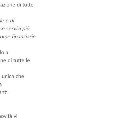
azione di tutte 
e e di 
e servizi più 
sorse finanziarie 
lo a 
ne di tutte le 
a unica che 
a 
nti 
ovità vi 