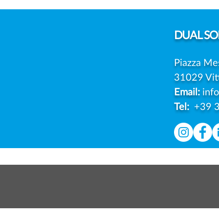
SEMPRE PIÙ AZIENDE
SCELGONO DI IMPUGNARE
LE MULTE DEL GARANTE
DUAL
SOL
Piazza Me
31029 Vit
Email:
inf
Tel:
+39 