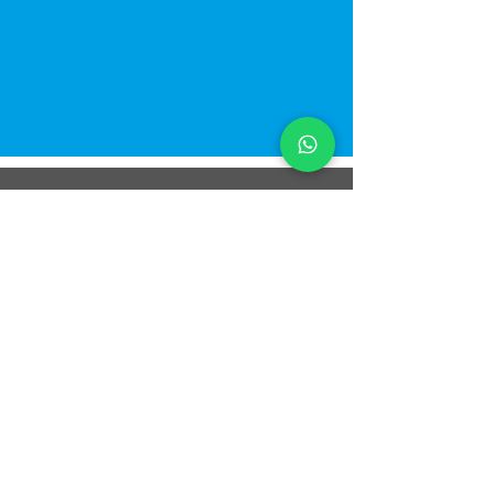
TORNA IN ALTO
© 2021 All Rights Reserved
Dual Solution S.r.l. - Piazza Meschio,
11 - 31029
Vittorio Veneto (TV)
P.I.
04971450269
-
Cap. Soc. 5.000 € i.v. - Cod. REA
TV - 414835
Informativa Privacy
|
Cookie Policy
|
Note Legali
|
Condizioni Generali di Vendita