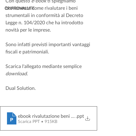
Con questo 
e-book
 ti spieghiamo 
brevemente come rivalutare i beni 
CRIPTOVALUTE
strumentali in conformità al Decreto 
Legge n. 104/2020 che ha introdotto 
novità per le imprese.
Sono infatti previsti importanti vantaggi 
fiscali e patrimoniali.
Scarica l'allegato mediante semplice 
download
.
Dual Solution.
ebook rivalutazione beni strumentali
.ppt
Scarica PPT • 915KB