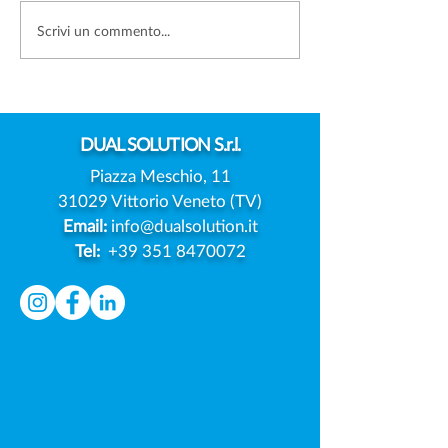
FOTO DEI FIGLI SUI
DATA BREACH:
Scrivi un commento...
SOCIAL: SERVE SEMPRE
L'EUROPA PREP
IL CONSENSO DI
MODELLO UNIC
ENTRAMBI I GENITORI?
NOTIFICA DELL
VIOLAZIONI
DUAL
SOLUTION S.r.l.
Piazza Meschio, 11
31029 Vittorio Veneto (TV)
Email:
info@dualsolution.it
Tel:
+39 351 8470072