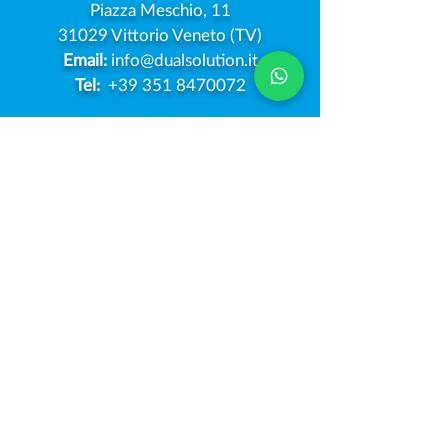
Piazza Meschio, 11
31029 Vittorio Veneto (TV)
Email:
info@dualsolution.it
Tel:
+39 351 8470072