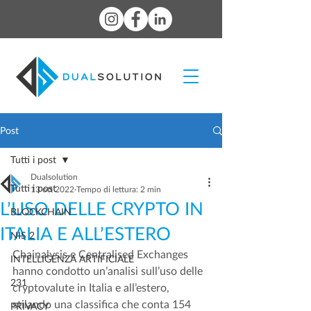
Post
Tutti i post
Dualsolution
Tutti i post
13 ott 2022
Tempo di lettura: 2 min
L’USO DELLE CRYPTO IN
BLOCKCHAIN
ITALIA E ALL’ESTERO
NIS 2
Chainalysis e Centralised Exchanges 
INTELLIGENZA ARTIFICIALE
hanno condotto un’analisi sull’uso delle 
231
cryptovalute in Italia e all’estero, 
stilando una classifica che conta 154 
PRIVACY