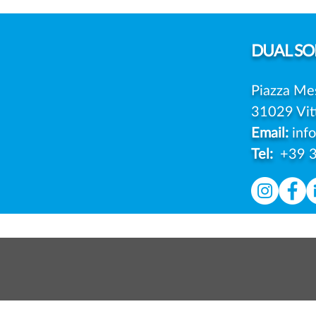
SEMPRE PIÙ AZIENDE
SCELGONO DI IMPUGNARE
LE MULTE DEL GARANTE
DUAL
SOL
Piazza Me
31029 Vit
Email:
inf
Tel:
+39 