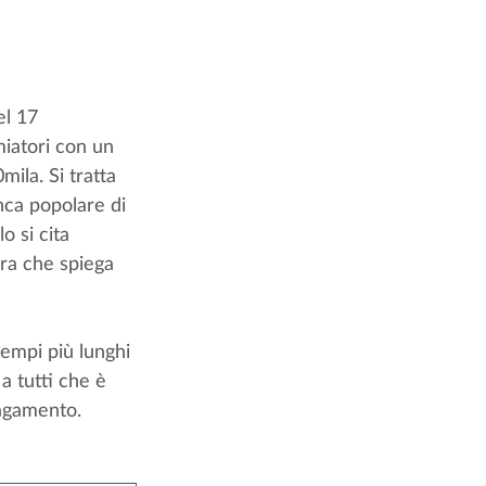
l 17 
miatori con un 
ila. Si tratta 
nca popolare di 
o si cita 
ara che spiega 
empi più lunghi 
a tutti che è 
pagamento.