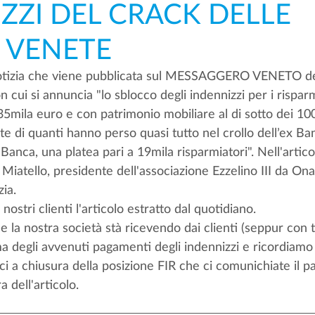
ZZI DEL CRACK DELLE
 VENETE
otizia che viene pubblicata sul MESSAGGERO VENETO de
 cui si annuncia "lo sblocco degli indennizzi per i rispar
35mila euro e con patrimonio mobiliare al di sotto dei 100m
te di quanti hanno perso quasi tutto nel crollo dell’ex Ba
anca, una platea pari a 19mila risparmiatori". Nell'articol
io Miatello, presidente dell'associazione Ezzelino III da On
zia.
 nostri clienti l'articolo estratto dal quotidiano.
la nostra società stà ricevendo dai clienti (seppur con t
a degli avvenuti pagamenti degli indennizzi e ricordiamo 
i a chiusura della posizione FIR che ci comunichiate il 
a dell'articolo. 