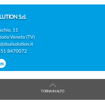
SERVE SEMPRE IL
PRE
CONSENSO DI ENTRAMBI I
UNIC
GENITORI?
DELL
UTION S.r.l.
schio, 11
torio Veneto (TV)
o@dualsolution.it
351 8470072
TORNA IN ALTO