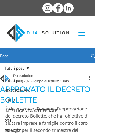
Post
Tutti i post
Dualsolution
Tutti i post
3 mag 2023
Tempo di lettura: 1 min
APPROVATO IL DECRETO
BLOCKCHAIN
BOLLETTE
NIS 2
È dello scorso 28 marzo, l’approvazione 
INTELLIGENZA ARTIFICIALE
del decreto Bollette, che ha l’obiettivo di 
231
aiutare imprese e famiglie contro il caro 
energia per il secondo trimestre del 
PRIVACY