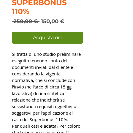
SUPERBONUS
110%
Prezzo
Prezzo
 250,00 € 
150,00 €
regolare
scontato
Acquista ora
Si tratta di uno studio preliminare 
eseguito tenendo conto dei 
documenti inviati dal cliente e 
considerando la vigente 
normativa, che si conclude con 
l'invio (nell'arco di circa 15 gg 
lavorativi) di una sintetica 
relazione che indicherà se 
sussistono i requisiti oggettivi o 
soggettivi per l'applicazione al 
caso del Superbonus 110%.
Per quali casi è adatta? Per coloro 
che hanno una singola unità 