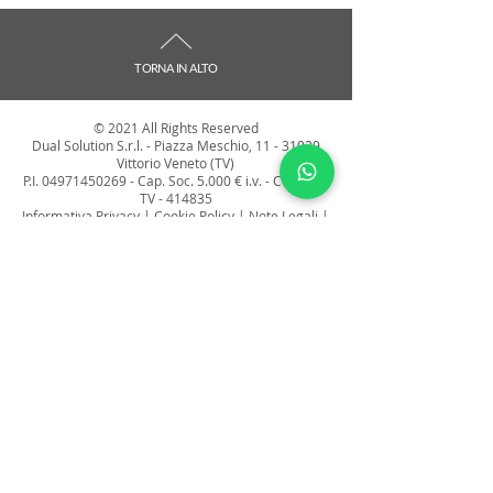
TORNA IN ALTO
© 2021 All Rights Reserved
Dual Solution S.r.l. - Piazza Meschio,
11 - 31029
Vittorio Veneto (TV)
P.I.
04971450269
-
Cap. Soc. 5.000 € i.v. - Cod. REA
TV - 414835
Informativa Privacy
|
Cookie Policy
|
Note Legali
|
Condizioni Generali di Vendita