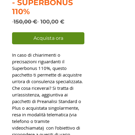
- SUPERBONUS
110%
Prezzo
Prezzo
 150,00 € 
100,00 €
regolare
scontato
Acquista ora
In caso di chiarimenti o 
precisazioni riguardanti il 
Superbonus 110%, questo 
pacchetto ti permette di acquistre 
un'ora di consulenza specializzata. 
Che cosa riceverai? Si tratta di 
un'assistenza, aggiuntiva ai 
pacchetti di Preanalisi Standard o 
Plus o acquistata singolarmente, 
resa in modalità telematica (via 
telefono o tramite 
videochiamata)  con l'obiettivo di 
rispondere a quesiti di vario 