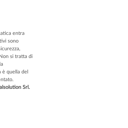
atica entra 
ivi sono 
icurezza, 
Non si tratta di 
la 
a è quella del 
ntato.
solution Srl. 