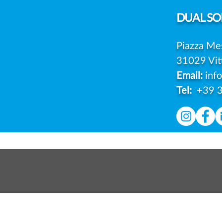
LE MULTE DEL GARANTE
DUAL
SOL
Piazza Me
31029 Vit
Email:
inf
Tel:
+39 