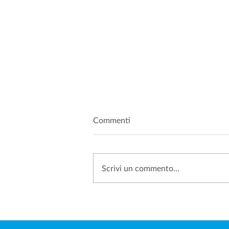
Commenti
Scrivi un commento...
SANZIONI PRIVACY: PERCHÉ
SEMPRE PIÙ AZIENDE
SCELGONO DI IMPUGNARE