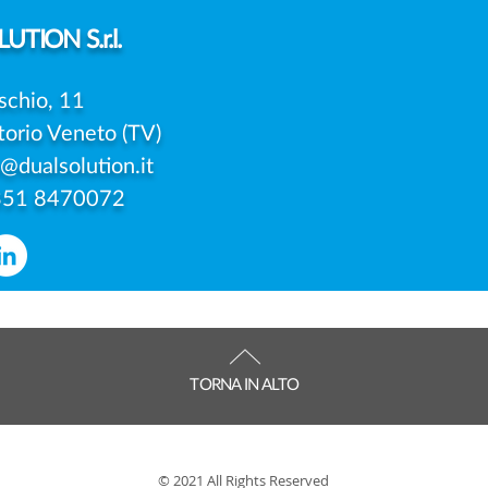
GENITORI?
DELL
UTION S.r.l.
schio, 11
torio Veneto (TV)
o@dualsolution.it
351 8470072
TORNA IN ALTO
© 2021 All Rights Reserved