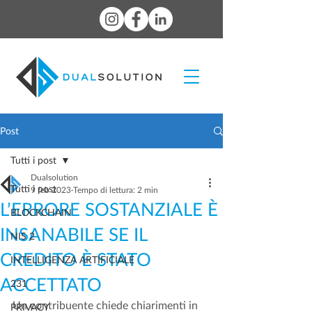
Post
Tutti i post
Dualsolution
Tutti i post
9 feb 2023
Tempo di lettura: 2 min
L’ERRORE SOSTANZIALE È
BLOCKCHAIN
INSANABILE SE IL
NIS 2
CREDITO È STATO
INTELLIGENZA ARTIFICIALE
ACCETTATO
231
Un contribuente chiede chiarimenti in 
PRIVACY