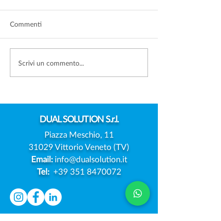
Commenti
FOTO DEI FIGLI SUI
DATA BREACH:
Scrivi un commento...
SOCIAL: SERVE SEMPRE
L'EUROPA PREP
IL CONSENSO DI
MODELLO UNIC
ENTRAMBI I GENITORI?
NOTIFICA DELL
VIOLAZIONI
DUAL
SOLUTION S.r.l.
Piazza Meschio, 11
31029 Vittorio Veneto (TV)
Email:
info@dualsolution.it
Tel:
+39 351 8470072