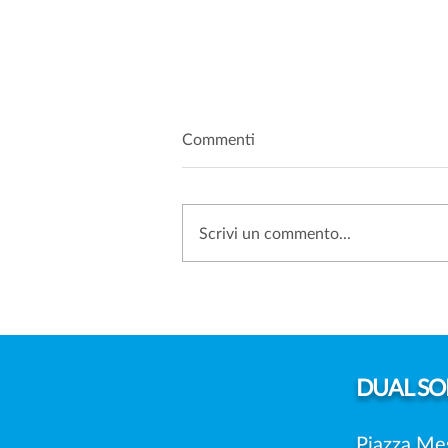
Commenti
Scrivi un commento...
SANZIONI PRIVACY: PERCHÉ
SEMPRE PIÙ AZIENDE
SCELGONO DI IMPUGNARE
LE MULTE DEL GARANTE
DUAL
SOL
Piazza Me