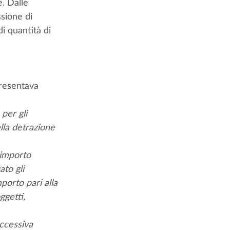
e. Dalle 
sione di 
i quantità di 
 
presentava 
per gli 
lla detrazione 
 importo 
to gli 
porto pari alla 
ggetti, 
ccessiva 