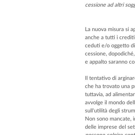
cessione ad altri sogge
La nuova misura si app
anche a tutti i credit
ceduti e/o oggetto di
cessione, dopodiché, 
e appalto saranno consi
Il tentativo di arginar
che ha trovato una pr
tuttavia, ad alimenta
avvolge il mondo dell
sull’utilità degli stru
Non sono mancate, inf
delle imprese del set
possono colpire conti