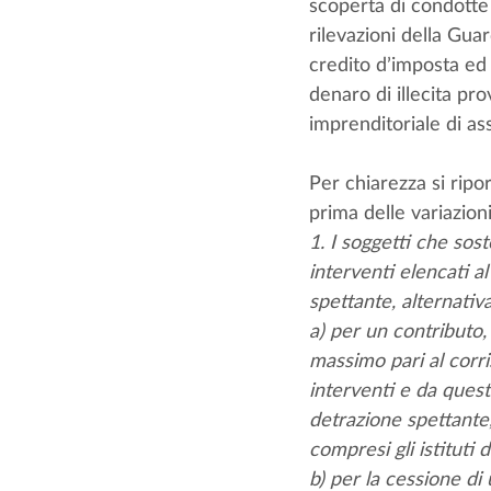
scoperta di condotte i
rilevazioni della Gua
credito d’imposta ed e
denaro di illecita pro
imprenditoriale di as
Per chiarezza si ripor
prima delle variazio
1. I soggetti che sos
interventi elencati a
spettante, alternati
a) per un contributo,
massimo pari al corri
interventi e da quest
detrazione spettante,
compresi gli istituti d
b) per la cessione di