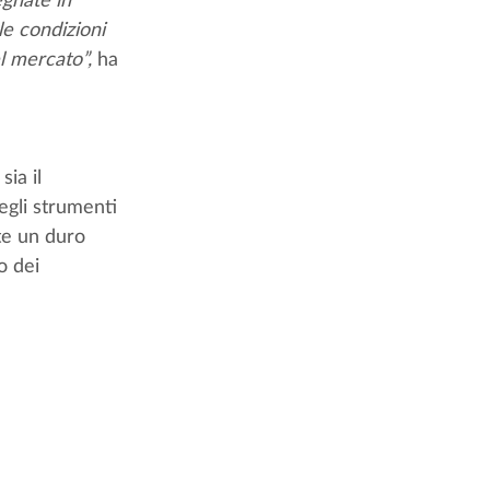
le condizioni 
l mercato”, 
ha 
ia il 
gli strumenti 
te un duro 
o dei 