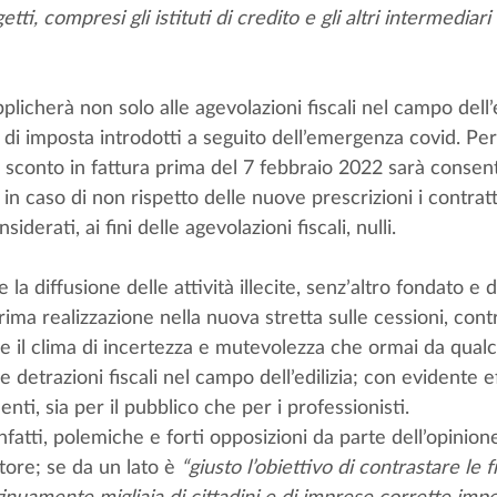
tti, compresi gli istituti di credito e gli altri intermediari 
licherà non solo alle agevolazioni fiscali nel campo dell’e
i di imposta introdotti a seguito dell’emergenza covid. Per 
 sconto in fattura prima del 7 febbraio 2022 sarà consent
in caso di non rispetto delle nuove prescrizioni i contrat
derati, ai fini delle agevolazioni fiscali, nulli.
e la diffusione delle attività illecite, senz’altro fondato e 
ima realizzazione nella nuova stretta sulle cessioni, contr
re il clima di incertezza e mutevolezza che ormai da qua
e detrazioni fiscali nel campo dell’edilizia; con evidente e
menti, sia per il pubblico che per i professionisti.
atti, polemiche e forti opposizioni da parte dell’opinion
tore; se da un lato è 
“giusto l’obiettivo di contrastare le 
nuamente migliaia di cittadini e di imprese corrette impe