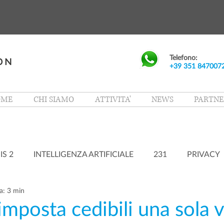
Telefono:
+39 351 847007
OME
CHI SIAMO
ATTIVITA'
NEWS
PARTNE
IS 2
INTELLIGENZA ARTIFICIALE
231
PRIVACY
a: 3 min
imposta cedibili una sola v