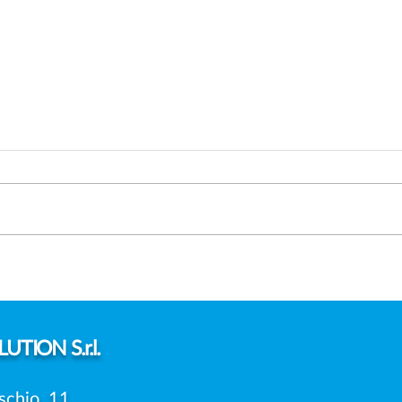
FOTO DEI FIGLI SUI SOCIAL:
DAT
SERVE SEMPRE IL
PRE
CONSENSO DI ENTRAMBI I
UNIC
GENITORI?
DELL
UTION S.r.l.
schio, 11