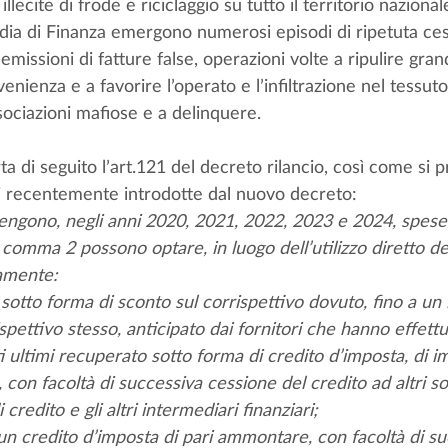
llecite di frode e riciclaggio su tutto il territorio nazional
rdia di Finanza emergono numerosi episodi di ripetuta ces
missioni di fatture false, operazioni volte a ripulire grand
venienza e a favorire l’operato e l’infiltrazione nel tessuto
sociazioni mafiose e a delinquere.
ta di seguito l’art.121 del decreto rilancio, così come si 
ni recentemente introdotte dal nuovo decreto:
tengono, negli anni 2020, 2021, 2022, 2023 e 2024, spese 
l comma 2 possono optare, in luogo dell’utilizzo diretto de
vamente:
 sotto forma di sconto sul corrispettivo dovuto, fino a un
spettivo stesso, anticipato dai fornitori che hanno effettua
i ultimi recuperato sotto forma di credito d’imposta, di im
 con facoltà di successiva cessione del credito ad altri so
i credito e gli altri intermediari finanziari;
 un credito d’imposta di pari ammontare, con facoltà di su