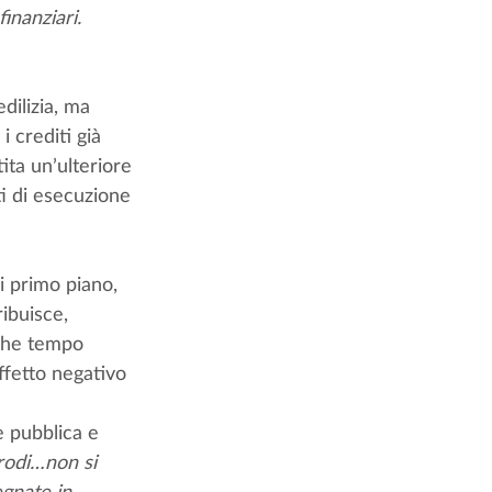
finanziari.
dilizia, ma 
i crediti già 
ita un’ulteriore 
ti di esecuzione 
di primo piano, 
ibuisce, 
lche tempo 
ffetto negativo 
e pubblica e 
frodi…non si 
gnate in 