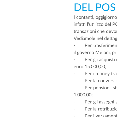
DEL POS
I contanti, oggigiorn
infatti l’utilizzo del
transazioni che devon
Vediamole nel dettag
-       Per trasferime
il governo Meloni, pr
-       Per gli acquist
euro 15.000,00;
-       Per i money t
-       Per la conver
-       Per pensioni,
1.000,00;
-       Per gli assegn
-       Per la retribu
-       Per i versamen