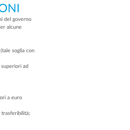
ONI
ni del governo 
per alcune 
(tale soglia con 
i superiori ad 
ori a euro 
trasferibilità;