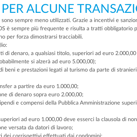
 PER ALCUNE TRANSAZI
o sono sempre meno utilizzati. Grazie a incentivi e sanzio
 POS è sempre più frequente e risulta a tratti obbligatorio 
o per forza dimostrarsi tracciabili. 
lio:
nti di denaro, a qualsiasi titolo, superiori ad euro 2.000,00 
obabilmente si alzerà ad euro 5.000,00);
i di beni e prestazioni legati al turismo da parte di stranier
ransfer a partire da euro 1.000,00;
sione di denaro sopra euro 2.000,00;
 stipendi e compensi della Pubblica Amministrazione superi
i superiori ad euro 1.000,00 deve esserci la clausola di non 
zione versata da datori di lavoro;
ti dei corrispettivi effettuati dai condomini;