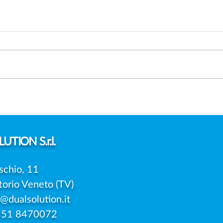
DATA BREACH: L'EUROPA
AI A
PREPARA UN MODELLO
NUO
UNICO PER LA NOTIFICA
IMPR
DELLE VIOLAZIONI
FOR
TRA
UTION S.r.l.
COM
DELL
schio, 11
ARTI
torio Veneto (TV)
o@dualsolution.it
351 8470072