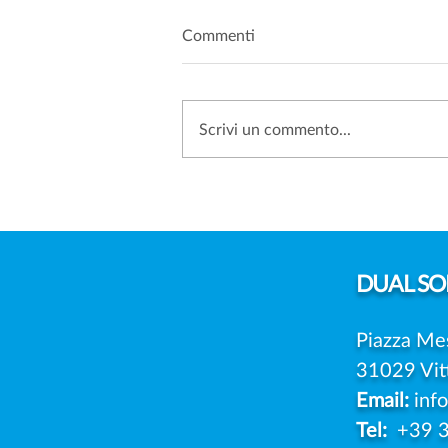
Commenti
Scrivi un commento...
FOTO DEI FIGLI SUI SOCIAL:
SERVE SEMPRE IL
CONSENSO DI ENTRAMBI I
GENITORI?
DUAL
SOL
Piazza Me
31029 Vit
Email:
inf
Tel:
+39 